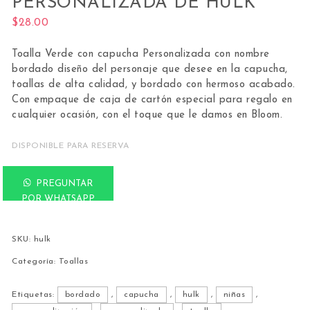
PERSONALIZADA DE HULK
$
28.00
Toalla Verde con capucha Personalizada con nombre
bordado diseño del personaje que desee en la capucha,
toallas de alta calidad, y bordado con hermoso acabado.
Con empaque de caja de cartón especial para regalo en
cualquier ocasión, con el toque que le damos en Bloom.
DISPONIBLE PARA RESERVA
Toalla con Capucha Personalizada de Hulk cantidad
PREGUNTAR
POR WHATSAPP
SKU:
hulk
Categoría:
Toallas
Etiquetas:
bordado
,
capucha
,
hulk
,
niñas
,