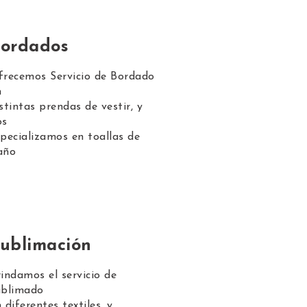
ordados
frecemos Servicio de Bordado
n
stintas prendas de vestir, y
os
pecializamos en toallas de
año
ublimación
indamos el servicio de
ublimado
 diferentes textiles, y