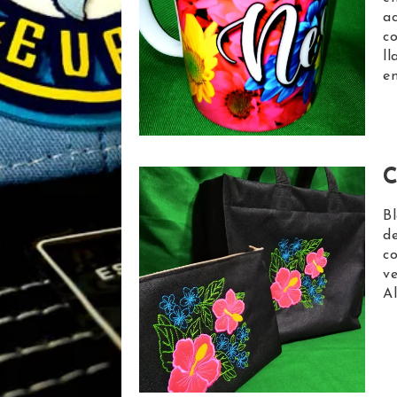
ac
co
ll
e
C
Bl
d
co
ve
A