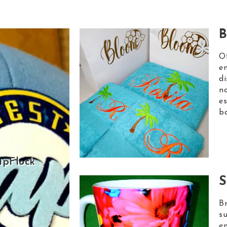
B
O
e
di
n
es
b
ipFlock
S
Br
s
en