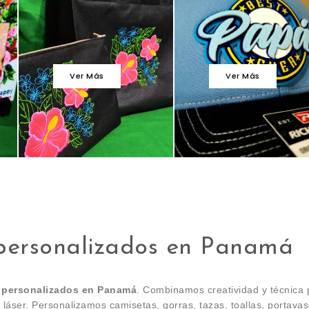
Ver Más
Ver Más
personalizados en Panamá
 personalizados en Panamá
. Combinamos creatividad y técnica 
 láser. Personalizamos camisetas, gorras, tazas, toallas, portava