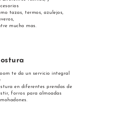
cesorios
mo tazas, termos, azulejos,
averos,
ntre mucho mas.
ostura
oom te da un servicio integral
e
stura en diferentes prendas de
stir, forros para almoadas
lmohadones.