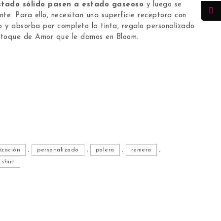
estado sólido pasen a estado gaseoso
y luego se
te. Para ello, necesitan una superficie receptora con
o y absorba por completo la tinta, regalo personalizado
l toque de Amor que le damos en Bloom.
on diseño de Hulk cantidad
ización
,
personalizado
,
polera
,
remera
,
-shirt