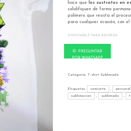
hace que
los sustratos en 
solidifiquen de forma permanen
polímero que resista el proces
para cualquier ocasión, con e
DISPONIBLE PARA RESERVA
T-shirt para niño Sublimado c
PREGUNTAR
POR WHATSAPP
Categoría:
T-shirt Sublimado
Etiquetas:
camiseta
,
personal
sublimacion
,
sublimado
,
t