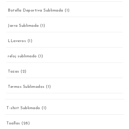
1 producto
Botella Deportiva Sublimada
1
1 producto
Jarra Sublimada
1
1 producto
LLaveros
1
1 producto
reloj sublimado
1
2 productos
Tazas
2
1 producto
Termos Sublimados
1
1 producto
T-shirt Sublimado
1
28 productos
Toallas
28