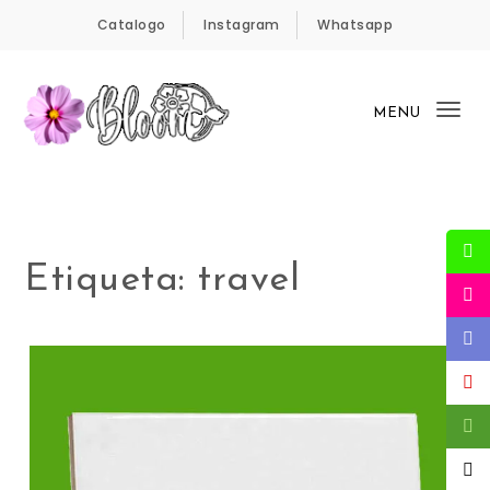
Skip to content
Catalogo
Instagram
Whatsapp
MENU
Tog
nav
Bloom Panamá
Etiqueta:
travel