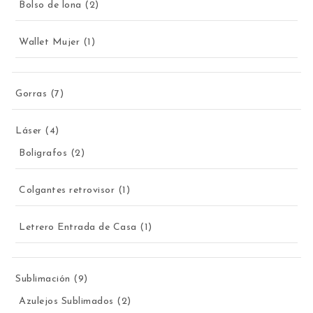
2 productos
Bolso de lona
2
1 producto
Wallet Mujer
1
7 productos
Gorras
7
4 productos
Láser
4
2 productos
Boligrafos
2
1 producto
Colgantes retrovisor
1
1 producto
Letrero Entrada de Casa
1
9 productos
Sublimación
9
2 productos
Azulejos Sublimados
2