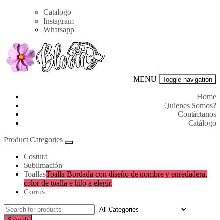
Skip
Catalogo
to
Instagram
content
Whatsapp
Bloom
MENU
Toggle navigation
Panamá
Home
Quienes Somos?
Contáctanos
Catálogo
Product Categories
Costura
Sublimación
Toallas
Toalla Bordada con diseño de nombre y enredadera,
color de toalla e hilo a elegir.
Gorras
Search
for:
Search