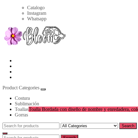
Skip
Catalogo
to
Instagram
content
Whatsapp
Bloom
Panamá
Product Categories
Costura
Sublimación
Toallas
Toalla Bordada con diseño de nombre y enredadera, color 
Gorras
Search
Search
for:
Search
Search