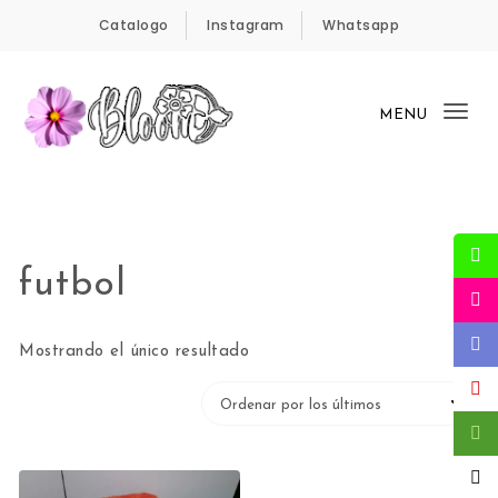
Skip to content
Catalogo
Instagram
Whatsapp
MENU
Tog
nav
Bloom Panamá
futbol
Mostrando el único resultado