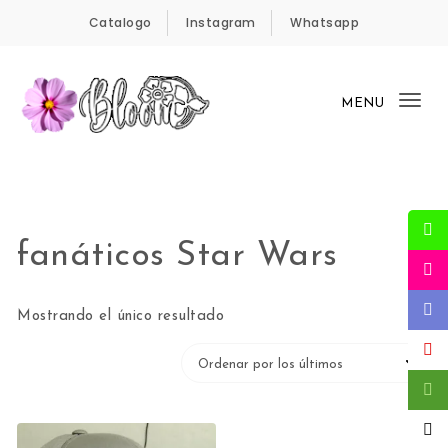
Skip to content
Catalogo
Instagram
Whatsapp
MENU
Tog
nav
Bloom Panamá
fanáticos Star Wars
Mostrando el único resultado