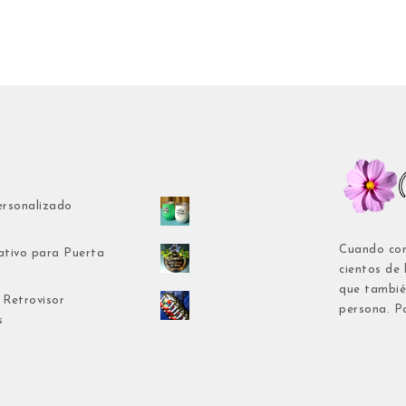
ersonalizado
Cuando com
ativo para Puerta
cientos de
que tambié
 Retrovisor
persona. P
s